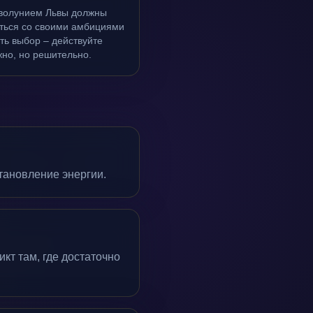
волунием Львы должны
уться со своими амбициями
ть выбор – действуйте
но, но решительно.
тановление энергии.
кт там, где достаточно