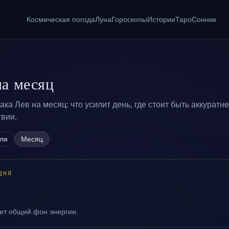
Космическая погода
Луна
Гороскопы
Истории
Таро
Сонник
на месяц
ка Лев на месяц: что усилит день, где стоит быть аккуратн
твии.
ля
Месяц
ДНЯ
ает общий фон энергии.