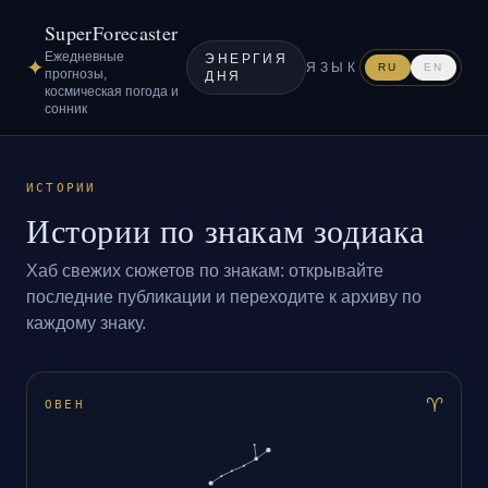
SuperForecaster
Ежедневные
ЭНЕРГИЯ
✦
ЯЗЫК
RU
EN
прогнозы,
ДНЯ
космическая погода и
сонник
ИСТОРИИ
Истории по знакам зодиака
Хаб свежих сюжетов по знакам: открывайте
последние публикации и переходите к архиву по
каждому знаку.
♈
ОВЕН