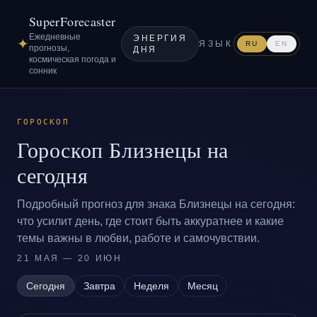
SuperForecaster
Ежедневные
ЭНЕРГИЯ
✦
ЯЗЫК
RU
EN
прогнозы,
ДНЯ
космическая погода и
сонник
ГОРОСКОП
Гороскоп Близнецы на
сегодня
Подробный прогноз для знака Близнецы на сегодня:
что усилит день, где стоит быть аккуратнее и какие
темы важны в любви, работе и самочувствии.
21 МАЯ — 20 ИЮН
Сегодня
Завтра
Неделя
Месяц