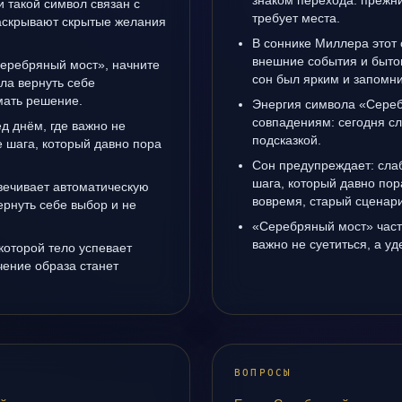
знаком перехода: прежни
 такой символ связан с
требует места.
раскрывают скрытые желания
В соннике Миллера этот 
внешние события и быто
Серебряный мост», начните
сон был ярким и запомни
ала вернуть себе
мать решение.
Энергия символа «Сереб
совпадениям: сегодня с
д днём, где важно не
подсказкой.
е шага, который давно пора
Сон предупреждает: сла
шага, который давно пор
ечивает автоматическую
вовремя, старый сценари
рнуть себе выбор и не
«Серебряный мост» част
важно не суетиться, а у
 которой тело успевает
чение образа станет
ВОПРОСЫ