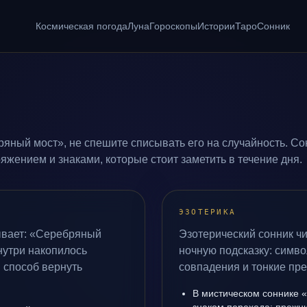
Космическая погода
Луна
Гороскопы
Истории
Таро
Сонник
яный мост», не спешите списывать его на случайность. Со
жением и знаками, которые стоит заметить в течение дня.
ЭЗОТЕРИКА
ывает: «Серебряный
Эзотерический сонник ч
внутри накопилось
ночную подсказку: симво
 способ вернуть
совпадения и тонкие пр
В мистическом соннике 