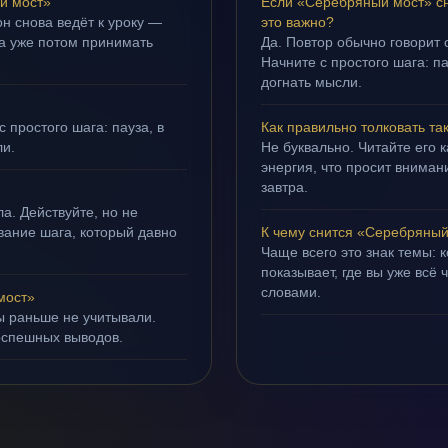
й мост»
Если «Серебряный мост» сн
н снова ведёт к уроку —
это важно?
 а уже потом принимать
Да. Повтор обычно говорит
Начните с простого шага: па
догнать мысли.
 простого шага: пауза, в
Как правильно толковать та
ли.
Не буквально. Читайте его к
энергия, что просит внимани
завтра.
а. Действуйте, но не
ывание шага, который давно
К чему снится «Серебряный
Чаще всего это знак темы: 
показывает, где вы уже всё 
словами.
мост»
ы раньше не учитывали.
оспешных выводов.