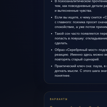
В психоаналитическом прочтении
тем, как повседневные детали 
и вытесненные чувства.
Если вы ищете, к чему снится «
с главного: психика просит снач
спокойствие, а уже потом прини
Такой сон часто появляется пере
попасть в ловушку: откладывани
сделать.
Образ «Серебряный мост» подсв
реакцию. Именно здесь можно ве
повторять старый сценарий.
Практический ключ сна: пауза, в
догнать мысли. С этого шага зна
понятнее.
ВАРИАНТЫ