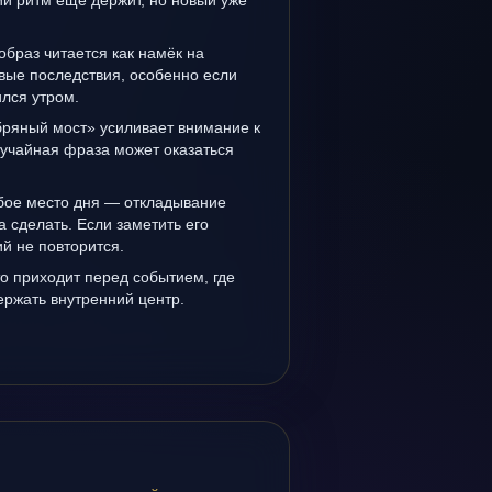
й ритм ещё держит, но новый уже
образ читается как намёк на
вые последствия, особенно если
лся утром.
ряный мост» усиливает внимание к
лучайная фраза может оказаться
бое место дня — откладывание
а сделать. Если заметить его
й не повторится.
о приходит перед событием, где
держать внутренний центр.