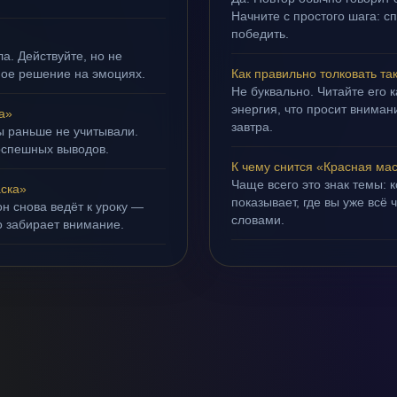
Начните с простого шага: с
победить.
а. Действуйте, но не
ное решение на эмоциях.
Как правильно толковать та
Не буквально. Читайте его к
энергия, что просит внимани
а»
завтра.
ы раньше не учитывали.
оспешных выводов.
К чему снится «Красная ма
Чаще всего это знак темы: 
ска»
показывает, где вы уже всё 
н снова ведёт к уроку —
словами.
о забирает внимание.