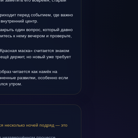
и заметить его вовремя, старый
риходит перед событием, где важно
 внутренний центр.
закрыть один вопрос, который давно
итесь к нему вечером и проверьте,
Красная маска» считается знаком
ещё держит, но новый уже требует
образ читается как намёк на
зненные развилки, особенно если
лся утром.
ся несколько ночей подряд — это
 о незавершённом процессе.