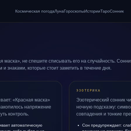
Космическая погода
Луна
Гороскопы
Истории
Таро
Сонник
я маска», не спешите списывать его на случайность. Сонни
и знаками, которые стоит заметить в течение дня.
ЭЗОТЕРИКА
вает: «Красная маска»
Эзотерический сонник чи
 накопилось напряжение
ночную подсказку: симво
уть контроль.
совпадения и тонкие пр
ивает автоматическую
Сон предупреждает: сла