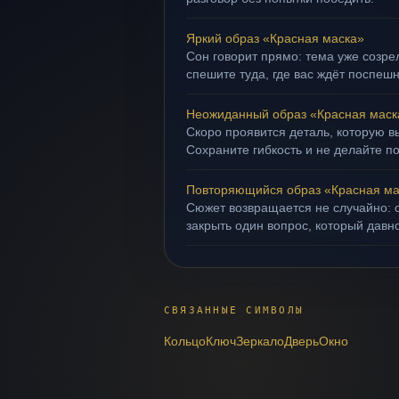
Яркий образ «Красная маска»
Сон говорит прямо: тема уже созрел
спешите туда, где вас ждёт поспеш
Неожиданный образ «Красная маск
Скоро проявится деталь, которую в
Сохраните гибкость и не делайте п
Повторяющийся образ «Красная ма
Сюжет возвращается не случайно: о
закрыть один вопрос, который давн
СВЯЗАННЫЕ СИМВОЛЫ
Кольцо
Ключ
Зеркало
Дверь
Окно