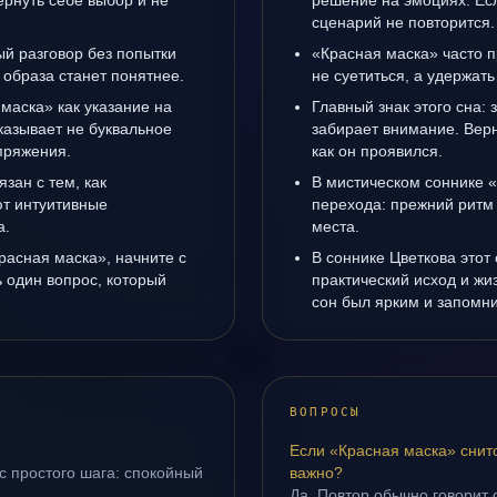
рнуть себе выбор и не
решение на эмоциях. Есл
сценарий не повторится.
ый разговор без попытки
«Красная маска» часто п
 образа станет понятнее.
не суетиться, а удержать
маска» как указание на
Главный знак этого сна: 
казывает не буквальное
забирает внимание. Верн
апряжения.
как он проявился.
язан с тем, как
В мистическом соннике «
т интуитивные
перехода: прежний ритм 
а.
места.
расная маска», начните с
В соннике Цветкова этот 
ь один вопрос, который
практический исход и жи
сон был ярким и запомни
ВОПРОСЫ
Если «Красная маска» снит
с простого шага: спокойный
важно?
Да. Повтор обычно говорит