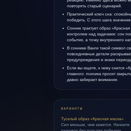
реакцию. Именно здесь можно ве
повторять старый сценарий.
Практический ключ сна: спокойн
победить. С этого шага значение
Сонник трактует образ «Красная 
контролем над задачами: сон по
событие, а точку внутреннего н
В соннике Ванги такой символ св
повседневные детали раскрываю
предупреждения и знаки период
Если вы ищете, к чему снится «К
главного: психика просит закрыт
давно забирает внимание.
ВАРИАНТЫ
Тусклый образ «Красная маска»
Сил меньше, чем кажется. Начните 
разговор без попытки победить.