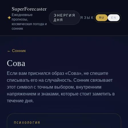
SuperForecaster
Ежедневные
ЭНЕРГИЯ
✦
ЯЗЫК
RU
EN
прогнозы,
ДНЯ
космическая погода и
сонник
←
Сонник
Сова
Если вам приснился образ «Сова», не спешите
списывать его на случайность. Сонник связывает
этот символ с точным выбором, внутренним
напряжением и знаками, которые стоит заметить в
течение дня.
ПСИХОЛОГИЯ