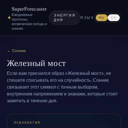
SuperForecaster
Ежедневные
ЭНЕРГИЯ
✦
ЯЗЫК
RU
EN
прогнозы,
ДНЯ
космическая погода и
сонник
←
Сонник
Железный мост
Если вам приснился образ «Железный мост», не
спешите списывать его на случайность. Сонник
связывает этот символ с точным выбором,
внутренним напряжением и знаками, которые стоит
заметить в течение дня.
ПСИХОЛОГИЯ