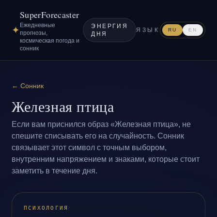
SuperForecaster
Ежедневные
ЭНЕРГИЯ
✦
ЯЗЫК
RU
EN
прогнозы,
ДНЯ
космическая погода и
сонник
←
Сонник
Железная птица
Если вам приснился образ «Железная птица», не
спешите списывать его на случайность. Сонник
связывает этот символ с точным выбором,
внутренним напряжением и знаками, которые стоит
заметить в течение дня.
ПСИХОЛОГИЯ