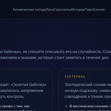
Космическая погода
Луна
Гороскопы
Истории
Таро
Сонник
я бабочка», не спешите списывать его на случайность. Сон
жением и знаками, которые стоит заметить в течение дня.
ЭЗОТЕРИКА
вает: «Золотая бабочка»
Эзотерический сонник чи
 накопилось напряжение
ночную подсказку: симво
уть контроль.
совпадения и тонкие пр
связан с тем, как
В мистическом соннике «