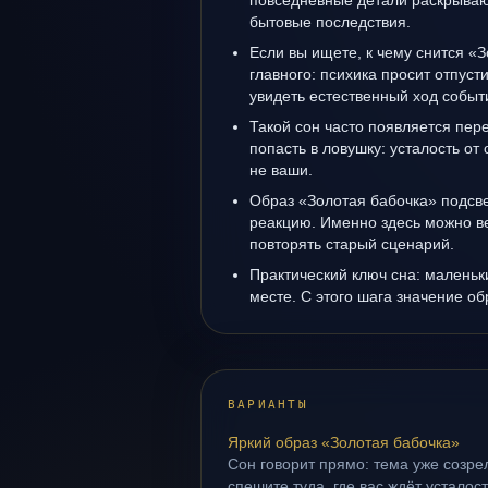
повседневные детали раскрываю
бытовые последствия.
Если вы ищете, к чему снится «З
главного: психика просит отпуст
увидеть естественный ход событ
Такой сон часто появляется пере
попасть в ловушку: усталость от
не ваши.
Образ «Золотая бабочка» подсв
реакцию. Именно здесь можно ве
повторять старый сценарий.
Практический ключ сна: маленьк
месте. С этого шага значение об
ВАРИАНТЫ
Яркий образ «Золотая бабочка»
Сон говорит прямо: тема уже созрел
спешите туда, где вас ждёт усталос