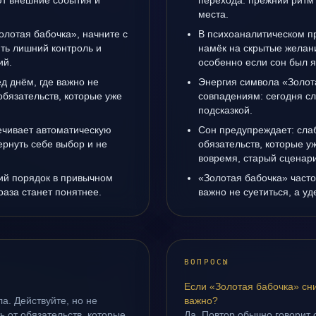
т внешние события и
перехода: прежний ритм 
места.
олотая бабочка», начните с
В психоаналитическом пр
ить лишний контроль и
намёк на скрытые желани
ий.
особенно если сон был я
д днём, где важно не
Энергия символа «Золот
 обязательств, которые уже
совпадениям: сегодня с
подсказкой.
ечивает автоматическую
Сон предупреждает: слаб
рнуть себе выбор и не
обязательств, которые у
вовремя, старый сценари
ий порядок в привычном
«Золотая бабочка» часто
раза станет понятнее.
важно не суетиться, а у
ВОПРОСЫ
Если «Золотая бабочка» сн
а. Действуйте, но не
важно?
ть от обязательств, которые
Да. Повтор обычно говорит