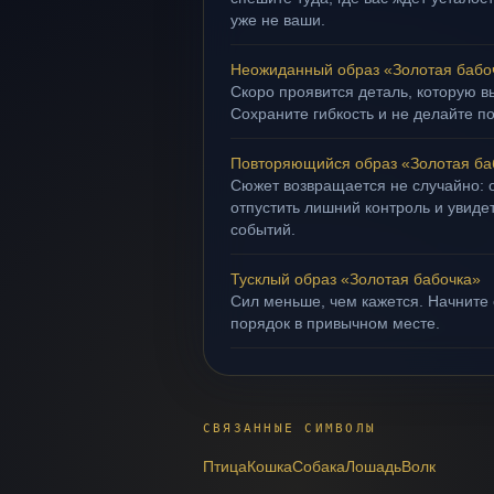
уже не ваши.
Неожиданный образ «Золотая бабо
Скоро проявится деталь, которую в
Сохраните гибкость и не делайте п
Повторяющийся образ «Золотая ба
Сюжет возвращается не случайно: о
отпустить лишний контроль и увиде
событий.
Тусклый образ «Золотая бабочка»
Сил меньше, чем кажется. Начните 
порядок в привычном месте.
СВЯЗАННЫЕ СИМВОЛЫ
Птица
Кошка
Собака
Лошадь
Волк