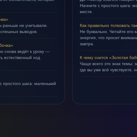
Начните с простого шага: 
месте.
чка»
ы раньше не учитывали.
Как правильно толковать та
оспешных выводов.
Не буквально. Читайте его к
энергия, что просит внимани
завтра.
бочка»
н снова ведёт к уроку —
ть естественный ход
К чему снится «Золотая ба
Чаще всего это знак темы: 
где вы уже всё чувствуете, 
с простого шага: маленький