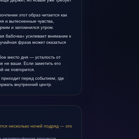
ещё держит, но новый уже требует
очтении этот образ читается как
я и вытесненные чувства,
рким и запомнился утром.
ая бабочка» усиливает внимание к
лучайная фраза может оказаться
ое место дня — усталость от
же не ваши. Если заметить его
й не повторится.
 приходит перед событием, где
держать внутренний центр.
ится несколько ночей подряд — это
 о незавершённом процессе.