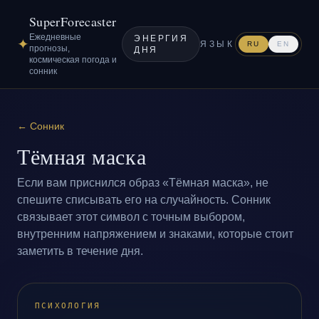
SuperForecaster
Ежедневные
ЭНЕРГИЯ
✦
ЯЗЫК
RU
EN
прогнозы,
ДНЯ
космическая погода и
сонник
←
Сонник
Тёмная маска
Если вам приснился образ «Тёмная маска», не
спешите списывать его на случайность. Сонник
связывает этот символ с точным выбором,
внутренним напряжением и знаками, которые стоит
заметить в течение дня.
ПСИХОЛОГИЯ