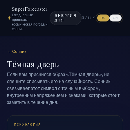
SuperForecaster
Ежедневные
ЭНЕРГИЯ
✦
ЯЗЫК
RU
EN
прогнозы,
ДНЯ
космическая погода и
сонник
←
Сонник
Тёмная дверь
Если вам приснился образ «Тёмная дверь», не
спешите списывать его на случайность. Сонник
связывает этот символ с точным выбором,
внутренним напряжением и знаками, которые стоит
заметить в течение дня.
ПСИХОЛОГИЯ