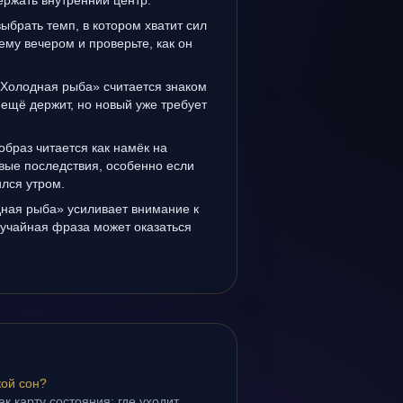
держать внутренний центр.
выбрать темп, в котором хватит сил
ему вечером и проверьте, как он
«Холодная рыба» считается знаком
ещё держит, но новый уже требует
образ читается как намёк на
вые последствия, особенно если
лся утром.
ная рыба» усиливает внимание к
лучайная фраза может оказаться
кой сон?
ак карту состояния: где уходит