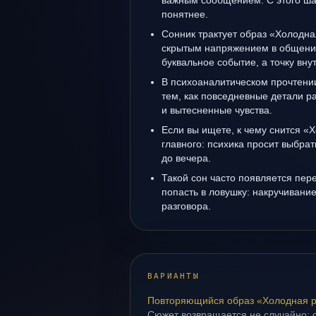
важным сообщением. С этого ша
понятнее.
Сонник трактует образ «Холодна
скрытым напряжением в общении
буквальное событие, а точку вн
В психоаналитическом прочтении
тем, как повседневные детали 
и вытесненные чувства.
Если вы ищете, к чему снится «
главного: психика просит выбрат
до вечера.
Такой сон часто появляется пере
попасть в ловушку: накручивани
разговора.
ВАРИАНТЫ
Повторяющийся образ «Холодная 
Сюжет возвращается не случайно: о