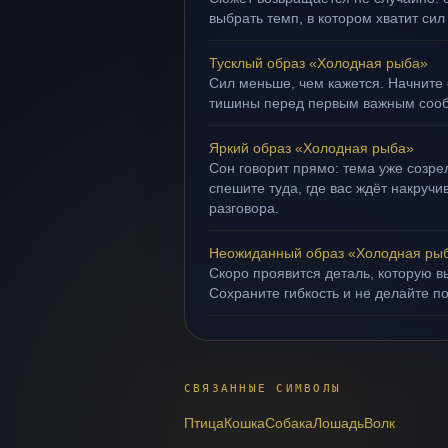
выбрать темп, в котором хватит сил
Тусклый образ «Холодная рыба»
Сил меньше, чем кажется. Начните 
тишины перед первым важным соо
Яркий образ «Холодная рыба»
Сон говорит прямо: тема уже созрел
спешите туда, где вас ждёт накруч
разговора.
Неожиданный образ «Холодная ры
Скоро проявится деталь, которую в
Сохраните гибкость и не делайте п
СВЯЗАННЫЕ СИМВОЛЫ
Птица
Кошка
Собака
Лошадь
Волк