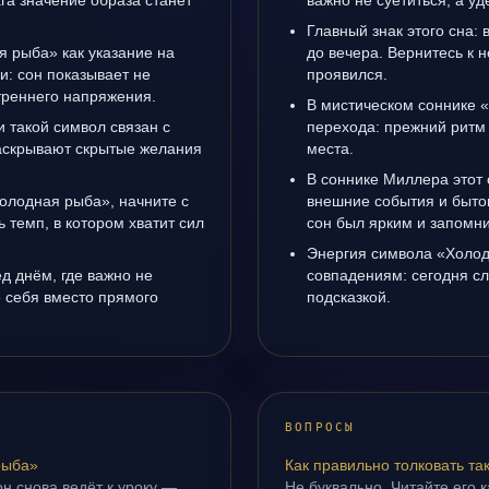
га значение образа станет
важно не суетиться, а у
Главный знак этого сна: 
я рыба» как указание на
до вечера. Вернитесь к н
: сон показывает не
проявился.
утреннего напряжения.
В мистическом соннике 
 такой символ связан с
перехода: прежний ритм 
раскрывают скрытые желания
места.
В соннике Миллера этот 
Холодная рыба», начните с
внешние события и быто
ь темп, в котором хватит сил
сон был ярким и запомни
Энергия символа «Холод
д днём, где важно не
совпадениям: сегодня с
е себя вместо прямого
подсказкой.
ВОПРОСЫ
рыба»
Как правильно толковать та
н снова ведёт к уроку —
Не буквально. Читайте его к