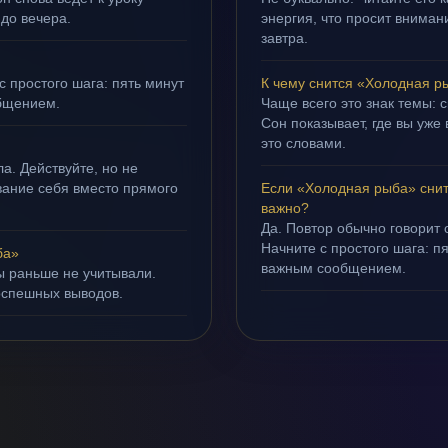
 до вечера.
энергия, что просит внимани
завтра.
с простого шага: пять минут
К чему снится «Холодная р
бщением.
Чаще всего это знак темы:
Сон показывает, где вы уже 
это словами.
а. Действуйте, но не
ивание себя вместо прямого
Если «Холодная рыба» снит
важно?
Да. Повтор обычно говорит
Начните с простого шага: 
ба»
важным сообщением.
ы раньше не учитывали.
оспешных выводов.