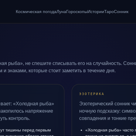
Космическая погода
Луна
Гороскопы
Истории
Таро
Сонник
ая рыба», не спешите списывать его на случайность. Сонн
и знаками, которые стоит заметить в течение дня.
ЭЗОТЕРИКА
ывает: «Холодная рыба»
Эзотерический сонник ч
 накопилось напряжение
ночную подсказку: симво
уть контроль.
совпадения и тонкие пр
инут тишины перед первым
«Холодная рыба» часто 