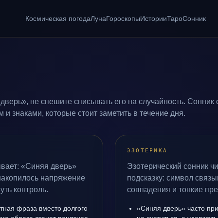
Космическая погода
Луна
Гороскопы
Истории
Таро
Сонник
дверь», не спешите списывать его на случайность. Сонник 
и знаками, которые стоит заметить в течение дня.
ЭЗОТЕРИКА
ывает: «Синяя дверь»
Эзотерический сонник ч
 накопилось напряжение
подсказку: символ связы
уть контроль.
совпадения и тонкие пр
стная фраза вместо долгого
«Синяя дверь» часто при