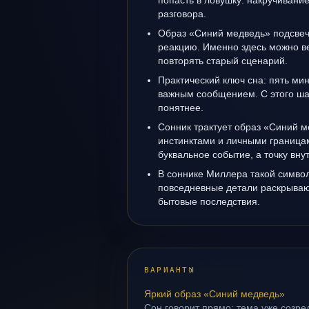
попасть в ловушку: накручивани
разговора.
Образ «Синий медведь» подсвеч
реакцию. Именно здесь можно ве
повторять старый сценарий.
Практический ключ сна: пять м
важным сообщением. С этого ша
понятнее.
Сонник трактует образ «Синий м
инстинктами и личными границам
буквальное событие, а точку вн
В соннике Миллера такой символ 
повседневные детали раскрываю
бытовые последствия.
ВАРИАНТЫ
Яркий образ «Синий медведь»
Сон говорит прямо: тема уже созрел