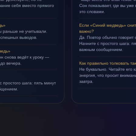
ивание себя вместо прямого
Сон показывает, где вы уже 
это словами.
дь»
Если «Синий медведь» снит
ы раньше не учитывали.
важно?
оспешных выводов.
Да. Повтор обычно говорит
Начните с простого шага: 
важным сообщением.
ведь»
н снова ведёт к уроку —
 до вечера.
Как правильно толковать та
Не буквально. Читайте его к
энергия, что просит внимани
завтра.
с простого шага: пять минут
бщением.