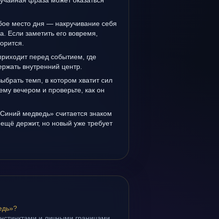
лучайная фраза может оказаться
бое место дня — накручивание себя
а. Если заметить его вовремя,
орится.
приходит перед событием, где
держать внутренний центр.
выбрать темп, в котором хватит сил
ему вечером и проверьте, как он
«Синий медведь» считается знаком
ещё держит, но новый уже требует
едь»?
инстинктами и личными границами.