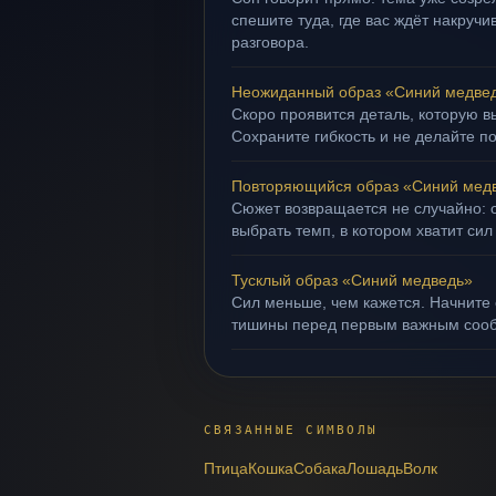
спешите туда, где вас ждёт накруч
разговора.
Неожиданный образ «Синий медве
Скоро проявится деталь, которую в
Сохраните гибкость и не делайте п
Повторяющийся образ «Синий мед
Сюжет возвращается не случайно: о
выбрать темп, в котором хватит сил
Тусклый образ «Синий медведь»
Сил меньше, чем кажется. Начните 
тишины перед первым важным соо
СВЯЗАННЫЕ СИМВОЛЫ
Птица
Кошка
Собака
Лошадь
Волк