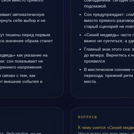
е себя вместо прямого
совпадениям: сегодня с
подсказкой.
ивает автоматическую
Сон предупреждает: сла
рнуть себе выбор и не
вместо прямого разговор
старый сценарий не повт
инут тишины перед первым
«Синий медведь» часто 
га значение образа станет
важно не суетиться, а у
Главный знак этого сна: 
едведь» как указание на
до вечера. Вернитесь к н
и: сон показывает не
проявился.
утреннего напряжения.
В мистическом соннике 
связан с тем, как
перехода: прежний ритм 
т внешние события и
места.
ВОПРОСЫ
К чему снится «Синий медв
а. Действуйте, но не
Чаще всего это знак темы: 