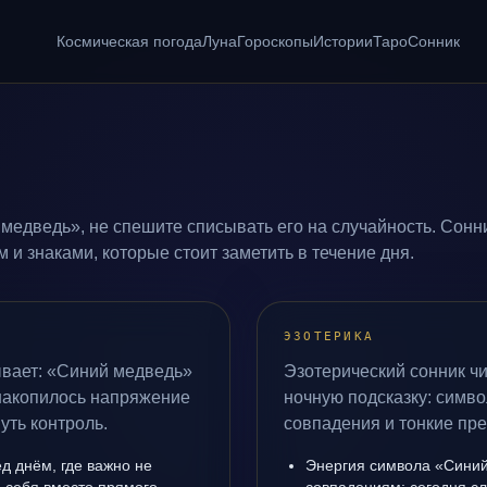
Космическая погода
Луна
Гороскопы
Истории
Таро
Сонник
медведь», не спешите списывать его на случайность. Сонн
и знаками, которые стоит заметить в течение дня.
ЭЗОТЕРИКА
ывает: «Синий медведь»
Эзотерический сонник ч
 накопилось напряжение
ночную подсказку: симво
уть контроль.
совпадения и тонкие пр
д днём, где важно не
Энергия символа «Синий