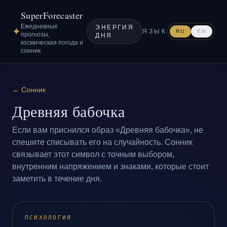
SuperForecaster
Ежедневные
ЭНЕРГИЯ
✦
ЯЗЫК
RU
EN
прогнозы,
ДНЯ
космическая погода и
сонник
←
Сонник
Древняя бабочка
Если вам приснился образ «Древняя бабочка», не
спешите списывать его на случайность. Сонник
связывает этот символ с точным выбором,
внутренним напряжением и знаками, которые стоит
заметить в течение дня.
ПСИХОЛОГИЯ