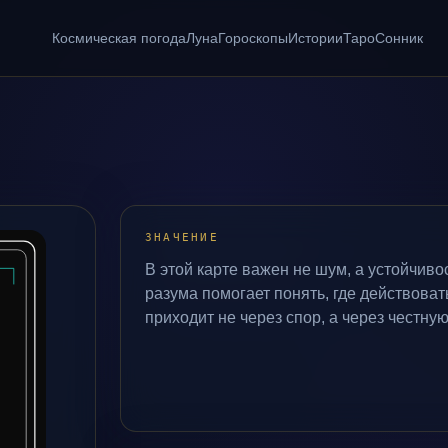
Космическая погода
Луна
Гороскопы
Истории
Таро
Сонник
ЗНАЧЕНИЕ
В этой карте важен не шум, а устойчивос
разума помогает понять, где действовать
приходит не через спор, а через честну