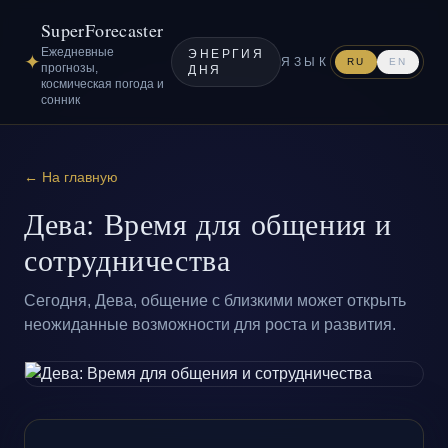
SuperForecaster
Ежедневные
ЭНЕРГИЯ
✦
ЯЗЫК
RU
EN
прогнозы,
ДНЯ
космическая погода и
сонник
← На главную
Дева: Время для общения и
сотрудничества
Сегодня, Дева, общение с близкими может открыть
неожиданные возможности для роста и развития.