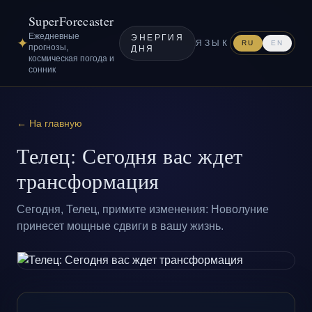
SuperForecaster
Ежедневные
ЭНЕРГИЯ
✦
ЯЗЫК
RU
EN
прогнозы,
ДНЯ
космическая погода и
сонник
← На главную
Телец: Сегодня вас ждет
трансформация
Сегодня, Телец, примите изменения: Новолуние
принесет мощные сдвиги в вашу жизнь.