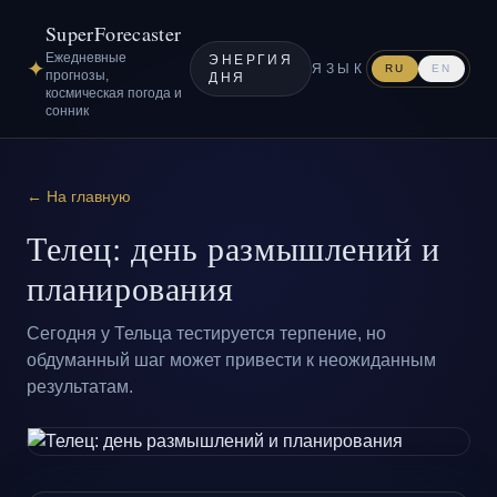
SuperForecaster
Ежедневные
ЭНЕРГИЯ
✦
ЯЗЫК
RU
EN
прогнозы,
ДНЯ
космическая погода и
сонник
← На главную
Телец: день размышлений и
планирования
Сегодня у Тельца тестируется терпение, но
обдуманный шаг может привести к неожиданным
результатам.