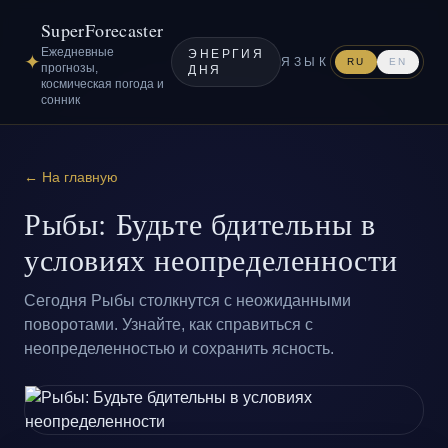
SuperForecaster
Ежедневные
ЭНЕРГИЯ
✦
ЯЗЫК
RU
EN
прогнозы,
ДНЯ
космическая погода и
сонник
← На главную
Рыбы: Будьте бдительны в
условиях неопределенности
Сегодня Рыбы столкнутся с неожиданными
поворотами. Узнайте, как справиться с
неопределенностью и сохранить ясность.