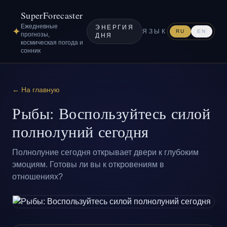
SuperForecaster
Ежедневные
ЭНЕРГИЯ
✦
ЯЗЫК
RU
EN
прогнозы,
ДНЯ
космическая погода и
сонник
← На главную
Рыбы: Воспользуйтесь силой
полнолуний сегодня
Полнолуние сегодня открывает двери к глубоким
эмоциям. Готовы ли вы к откровениям в
отношениях?