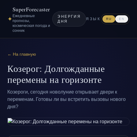
SuperForecaster
Ежедневные
ЭНЕРГИЯ
✦
ЯЗЫК
RU
EN
прогнозы,
ДНЯ
космическая погода и
сонник
← На главную
Козерог: Долгожданные
перемены на горизонте
Козероги, сегодня новолуние открывает двери к
переменам. Готовы ли вы встретить вызовы нового
дня?