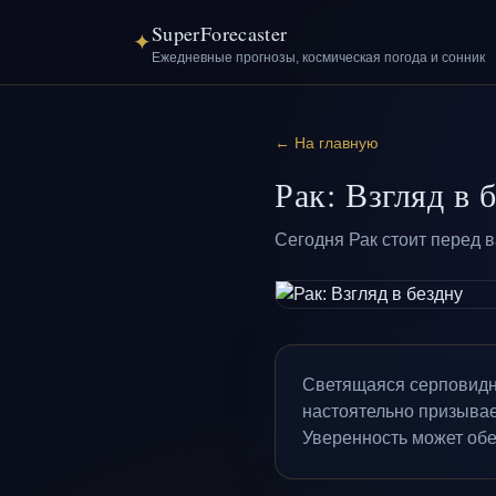
SuperForecaster
✦
Ежедневные прогнозы, космическая погода и сонник
← На главную
Рак: Взгляд в 
Сегодня Рак стоит перед 
Светящаяся серповидна
настоятельно призывает
Уверенность может обе