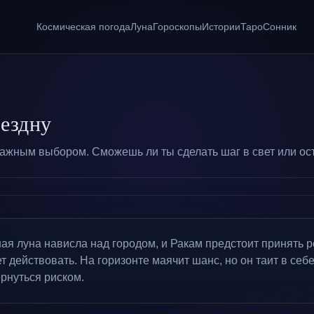
Космическая погода
Луна
Гороскопы
Истории
Таро
Сонник
бездну
важным выбором. Сможешь ли ты сделать шаг в свет или ос
я луна нависла над городом, и Ракам предстоит принять 
 действовать. На горизонте маячит шанс, но он таит в себе
рнуться риском.