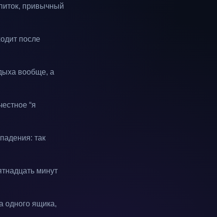
апиток, привычный
ходит после
тдыха вообще, а
честное “я
падения: так
ятнадцать минут
а одного ящика,