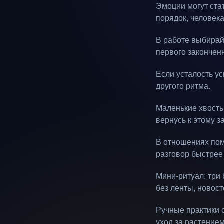
Эмоции могут ста
порядок, человека
В работе выбирай
первого законченн
Если усталость ус
другого ритма.
Маленькие хвосты 
вернусь к этому з
В отношениях помо
разговор быстрее
Мини-ритуал: три
без ленты, новост
Ручные практики с
уход за растением