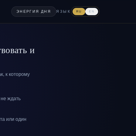
ЭНЕРГИЯ ДНЯ
ЯЗЫК
RU
EN
твовать и
к, к которому
 не ждать
ута или один