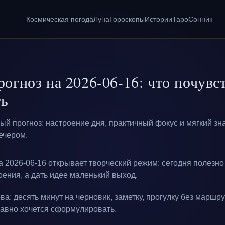
Космическая погода
Луна
Гороскопы
Истории
Таро
Сонник
огноз на 2026-06-16: что почувс
ть
й прогноз: настроение дня, практичный фокус и мягкий зна
ечером.
а 2026-06-16 открывает творческий режим: сегодня полезно
оения, а дать идее маленький выход.
ва: десять минут на черновик, заметку, прогулку без маршр
давно хочется сформулировать.