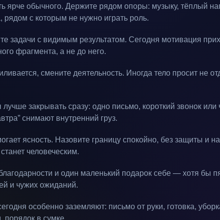
ть ярче обычного. Держите рядом опоры: музыку, тёплый н
, рядом с которым не нужно играть роль.
те задачи с видимым результатом. Сегодня мотивация при
ого фрагмента, а не до него.
иливается, смените деятельность. Иногда тело просит не о
лучше закрывать сразу: одно письмо, короткий звонок или 
автра” снимают внутренний груз.
гает ясность. Назовите границу спокойно, без защиты и на
 станет человеческим.
 благодарности и один маленький подарок себе — хотя бы п
ей и чужих ожиданий.
егодня особенно заземляют: письмо от руки, готовка, уборк
, порядок в сумке.