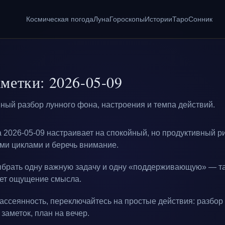
Космическая погода
Луна
Гороскопы
Истории
Таро
Сонник
метки: 2026-05-09
ный разбор лунного фона, настроения и темпа действий.
а 2026-05-09 настраивает на спокойный, но продуктивный р
ими циклами и беречь внимание.
ыбрать одну важную задачу и одну «поддерживающую» — та
дет ощущение смысла.
рассеянность, переключайтесь на простые действия: разбор
заметок, план на вечер.