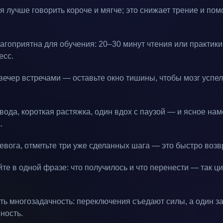
 лучше говорить короче и мягче; это снижает трение и пом
агоприятна для обучения: 20–30 минут чтения или практики
есс.
вечер встречами — оставьте окно тишины, чтобы мозг успе
вода, короткая растяжка, один вдох с паузой — и ясное на
.
евога, отметьте три уже сделанных шага — это быстро возв
те в одной фразе: что получилось и что перенести — так ц
ть многозадачность: переключения съедают силы, а один 
ность.