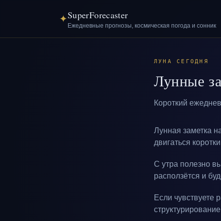
SuperForecaster
✦
Ежедневные прогнозы, космическая погода и сонник
ЛУНА СЕГОДНЯ
Лунные за
Короткий ежеднев
Лунная заметка н
двигаться коротк
С утра полезно в
расползётся и бу
Если чувствуете 
структурирование 