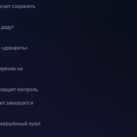
огает сохранить
 дадут
л «доварить»
мерение на
ращает контроль.
икл завершится
завершённый пункт