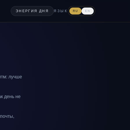
ЭНЕРГИЯ ДНЯ
ЯЗЫК
RU
EN
итм: лучше
к день не
 почты,