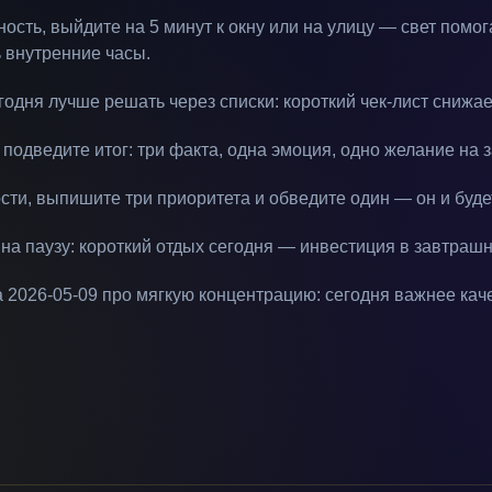
ость, выйдите на 5 минут к окну или на улицу — свет помог
 внутренние часы.
годня лучше решать через списки: короткий чек-лист снижа
подведите итог: три факта, одна эмоция, одно желание на з
сти, выпишите три приоритета и обведите один — он и буде
 на паузу: короткий отдых сегодня — инвестиция в завтраш
а 2026-05-09 про мягкую концентрацию: сегодня важнее кач