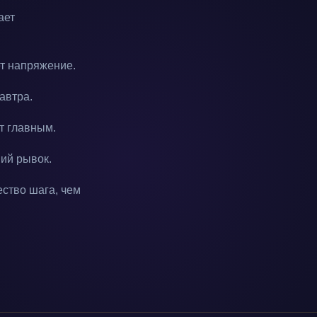
ает
ет напряжение.
автра.
т главным.
ний рывок.
ество шага, чем