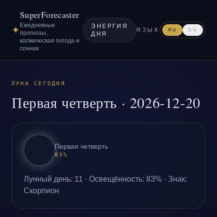
SuperForecaster
Ежедневные
ЭНЕРГИЯ
✦
ЯЗЫК
RU
EN
прогнозы,
ДНЯ
космическая погода и
сонник
ЛУНА СЕГОДНЯ
Первая четверть
·
2026-12-20
Первая четверть
83
%
Лунный день
:
11
·
Освещённость
:
83
% ·
Знак
:
Скорпион