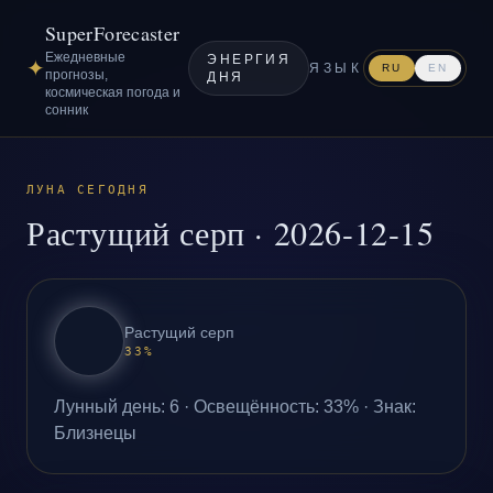
SuperForecaster
Ежедневные
ЭНЕРГИЯ
✦
ЯЗЫК
RU
EN
прогнозы,
ДНЯ
космическая погода и
сонник
ЛУНА СЕГОДНЯ
Растущий серп
·
2026-12-15
Растущий серп
33
%
Лунный день
:
6
·
Освещённость
:
33
% ·
Знак
:
Близнецы