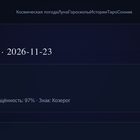
Космическая погода
Луна
Гороскопы
Истории
Таро
Сонник
·
2026-11-23
щённость
:
97
% ·
Знак
:
Козерог