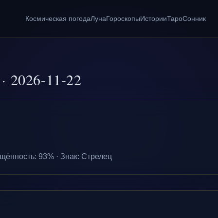
Космическая погода
Луна
Гороскопы
Истории
Таро
Сонник
·
2026-11-22
щённость
:
93
% ·
Знак
:
Стрелец