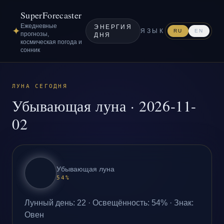
SuperForecaster
Ежедневные
ЭНЕРГИЯ
✦
ЯЗЫК
RU
EN
прогнозы,
ДНЯ
космическая погода и
сонник
ЛУНА СЕГОДНЯ
Убывающая луна
·
2026-11-
02
Убывающая луна
54
%
Лунный день
:
22
·
Освещённость
:
54
% ·
Знак
:
Овен