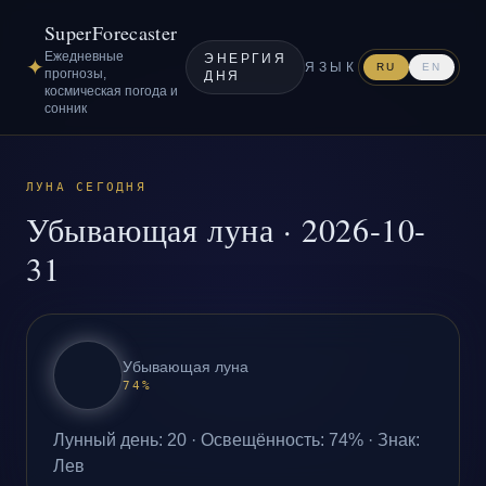
SuperForecaster
Ежедневные
ЭНЕРГИЯ
✦
ЯЗЫК
RU
EN
прогнозы,
ДНЯ
космическая погода и
сонник
ЛУНА СЕГОДНЯ
Убывающая луна
·
2026-10-
31
Убывающая луна
74
%
Лунный день
:
20
·
Освещённость
:
74
% ·
Знак
:
Лев