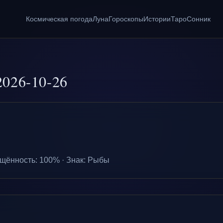
Космическая погода
Луна
Гороскопы
Истории
Таро
Сонник
2026-10-26
щённость
:
100
% ·
Знак
:
Рыбы