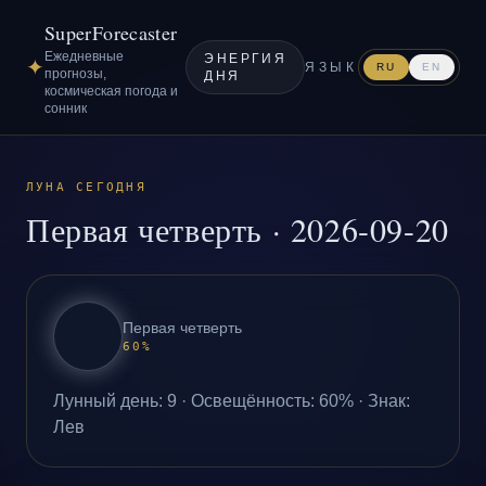
SuperForecaster
Ежедневные
ЭНЕРГИЯ
✦
ЯЗЫК
RU
EN
прогнозы,
ДНЯ
космическая погода и
сонник
ЛУНА СЕГОДНЯ
Первая четверть
·
2026-09-20
Первая четверть
60
%
Лунный день
:
9
·
Освещённость
:
60
% ·
Знак
:
Лев