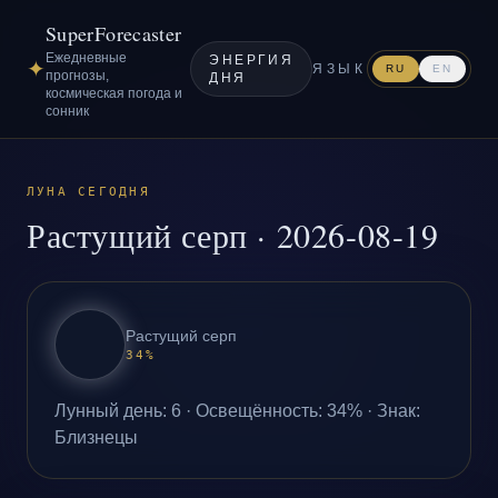
SuperForecaster
Ежедневные
ЭНЕРГИЯ
✦
ЯЗЫК
RU
EN
прогнозы,
ДНЯ
космическая погода и
сонник
ЛУНА СЕГОДНЯ
Растущий серп
·
2026-08-19
Растущий серп
34
%
Лунный день
:
6
·
Освещённость
:
34
% ·
Знак
:
Близнецы