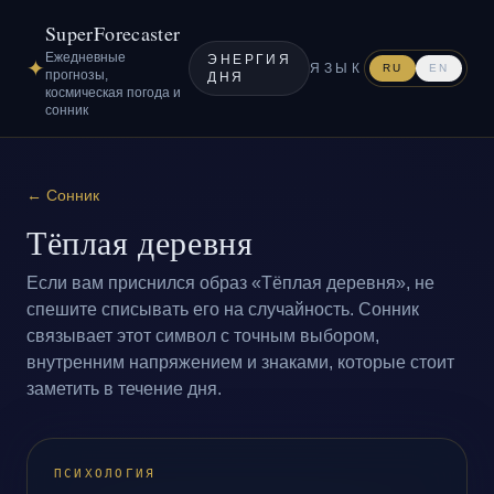
SuperForecaster
Ежедневные
ЭНЕРГИЯ
✦
ЯЗЫК
RU
EN
прогнозы,
ДНЯ
космическая погода и
сонник
←
Сонник
Тёплая деревня
Если вам приснился образ «Тёплая деревня», не
спешите списывать его на случайность. Сонник
связывает этот символ с точным выбором,
внутренним напряжением и знаками, которые стоит
заметить в течение дня.
ПСИХОЛОГИЯ