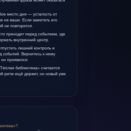
случайная фраза может оказаться
ое место дня — усталость от
же не ваши. Если заметить его
й не повторится.
то приходит перед событием, где
держать внутренний центр.
отпустить лишний контроль и
д событий. Вернитесь к нему
к он проявился.
«Тёплая библиотека» считается
й ритм ещё держит, но новый уже
лиотека»?