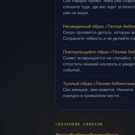
Сон говорит прямо: тема уже созрел
спешите туда, где вас ждёт усталос
уже не ваши.
Неожиданный образ «Тёплая библи
Скоро проявится деталь, которую в
Сохраните гибкость и не делайте п
Повторяющийся образ «Тёплая биб
Сюжет возвращается не случайно: о
отпустить лишний контроль и увиде
событий.
Тусклый образ «Тёплая библиотека
Сил меньше, чем кажется. Начните 
порядок в привычном месте.
СВЯЗАННЫЕ СИМВОЛЫ
Дорога
Дом
Город
Деревня
Школа