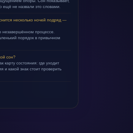
 ощущением опоры. Сон показывает,
но ещё не назвали это словами.
снится несколько ночей подряд —
 о незавершённом процессе.
маленький порядок в привычном
кой сон?
ак карту состояния: где уходит
я и какой знак стоит проверить