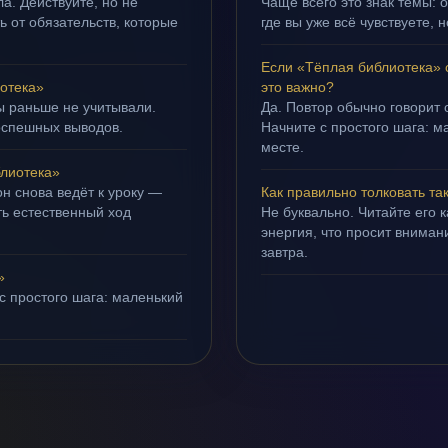
а. Действуйте, но не
Чаще всего это знак темы:
ть от обязательств, которые
где вы уже всё чувствуете, 
Если «Тёплая библиотека» 
отека»
это важно?
ы раньше не учитывали.
Да. Повтор обычно говорит
оспешных выводов.
Начните с простого шага: 
месте.
лиотека»
н снова ведёт к уроку —
Как правильно толковать та
ть естественный ход
Не буквально. Читайте его к
энергия, что просит внимани
завтра.
»
с простого шага: маленький