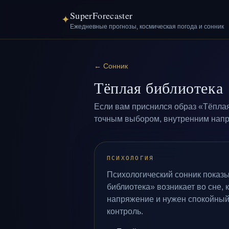
SuperForecaster
✦
Ежедневные прогнозы, космическая погода и сонник
←
Сонник
Тёплая библиотека
Если вам приснился образ «Тёплая
точным выбором, внутренним напря
ПСИХОЛОГИЯ
Психологический сонник показы
библиотека» возникает во сне, 
напряжение и нужен спокойный
контроль.