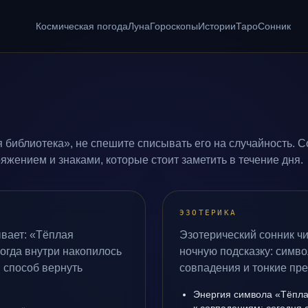
Космическая погода
Луна
Гороскопы
Истории
Таро
Сонник
 библиотека», не спешите списывать его на случайность. С
жением и знаками, которые стоит заметить в течение дня.
ЭЗОТЕРИКА
вает: «Тёплая
Эзотерический сонник чи
когда внутри накопилось
ночную подсказку: симво
 способ вернуть
совпадения и тонкие пр
Энергия символа «Тёпла