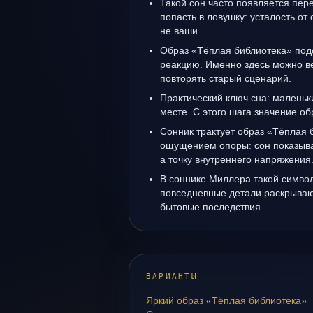
Такой сон часто появляется пере
попасть в ловушку: усталость от
не ваши.
Образ «Тёплая библиотека» под
реакцию. Именно здесь можно ве
повторять старый сценарий.
Практический ключ сна: маленьк
месте. С этого шага значение об
Сонник трактует образ «Тёплая 
ощущением опоры: сон показыва
а точку внутреннего напряжения
В соннике Миллера такой символ 
повседневные детали раскрываю
бытовые последствия.
ВАРИАНТЫ
Яркий образ «Тёплая библиотека»