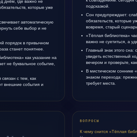
к совпадениям: сегодня 
д днём, где важно не
подсказкой.
 обязательств, которые уже
Сон предупреждает: слаб
обязательств, которые у
свечивает автоматическую
вовремя, старый сценари
рнуть себе выбор и не
«Тёплая библиотека» час
важно не суетиться, а у
ий порядок в привычном
раза станет понятнее.
Главный знак этого сна: 
увидеть естественный хо
библиотека» как указание на
вечером и проверьте, ка
ет не буквальное событие,
.
В мистическом соннике 
знаком перехода: прежни
связан с тем, как
требует места.
т внешние события и
ВОПРОСЫ
К чему снится «Тёплая биб