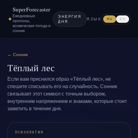
SuperForecaster
Ежедневные
ЭНЕРГИЯ
✦
ЯЗЫК
RU
EN
прогнозы,
ДНЯ
космическая погода и
сонник
←
Сонник
Тёплый лес
Если вам приснился образ «Тёплый лес», не
спешите списывать его на случайность. Сонник
связывает этот символ с точным выбором,
внутренним напряжением и знаками, которые стоит
заметить в течение дня.
ПСИХОЛОГИЯ