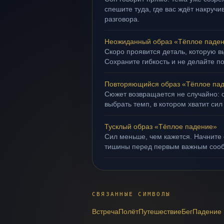
спешите туда, где вас ждёт накруч
разговора.
Неожиданный образ «Тёплое паде
Скоро проявится деталь, которую в
Сохраните гибкость и не делайте п
Повторяющийся образ «Тёплое па
Сюжет возвращается не случайно: о
выбрать темп, в котором хватит сил
Тусклый образ «Тёплое падение»
Сил меньше, чем кажется. Начните 
тишины перед первым важным соо
СВЯЗАННЫЕ СИМВОЛЫ
Встреча
Полёт
Путешествие
Бег
Падение