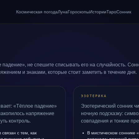
Космическая погода
Луна
Гороскопы
Истории
Таро
Сонник
 падение», не спешите списывать его на случайность. Сонн
жением и знаками, которые стоит заметить в течение дня.
ЭЗОТЕРИКА
ывает: «Тёплое падение»
Эзотерический сонник чи
 накопилось напряжение
ночную подсказку: симво
уть контроль.
совпадения и тонкие пр
связан с тем, как
В мистическом соннике 