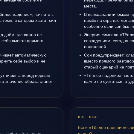
т внешние события и
перехода: прежний ритм 
места.
Тёплое падение», начните с
В психоаналитическом пр
ь темп, в котором хватит сил
намёк на скрытые желани
особенно если сон был я
д днём, где важно не
Энергия символа «Тёпло
е себя вместо прямого
совпадениям: сегодня с
подсказкой.
чивает автоматическую
Сон предупреждает: сла
рнуть себе выбор и не
вместо прямого разговор
старый сценарий не повт
инут тишины перед первым
«Тёплое падение» часто
га значение образа станет
важно не суетиться, а у
ВОПРОСЫ
Если «Тёплое падение» сни
а. Действуйте, но не
важно?