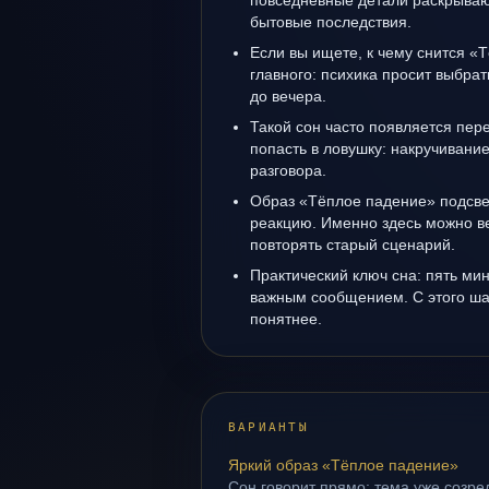
повседневные детали раскрываю
бытовые последствия.
Если вы ищете, к чему снится «
главного: психика просит выбрат
до вечера.
Такой сон часто появляется пере
попасть в ловушку: накручивани
разговора.
Образ «Тёплое падение» подсве
реакцию. Именно здесь можно ве
повторять старый сценарий.
Практический ключ сна: пять м
важным сообщением. С этого ша
понятнее.
ВАРИАНТЫ
Яркий образ «Тёплое падение»
Сон говорит прямо: тема уже созрел