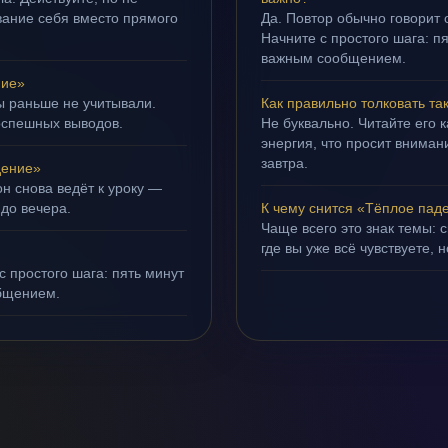
ивание себя вместо прямого
Да. Повтор обычно говорит
Начните с простого шага: 
важным сообщением.
ние»
ы раньше не учитывали.
Как правильно толковать та
оспешных выводов.
Не буквально. Читайте его к
энергия, что просит внимани
завтра.
дение»
н снова ведёт к уроку —
 до вечера.
К чему снится «Тёплое пад
Чаще всего это знак темы: 
где вы уже всё чувствуете, 
с простого шага: пять минут
бщением.