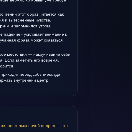
ещё держит, но новый уже требует
очтении этот образ читается как
я и вытесненные чувства,
рким и запомнился утром.
е падение» усиливает внимание к
лучайная фраза может оказаться
бое место дня — накручивание себя
а. Если заметить его вовремя,
орится.
 приходит перед событием, где
держать внутренний центр.
тся несколько ночей подряд — это