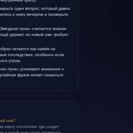
 внутренний центр.
закрыть один вопрос, который давно
итесь к нему вечером и проверьте,
Звёздная луна» считается знаком
ещё держит, но новый уже требует
образ читается как намёк на
вые последствия, особенно если
лся утром.
ная луна» усиливает внимание к
лучайная фраза может оказаться
кой сон?
ак карту состояния: где уходит
я и какой знак стоит проверить