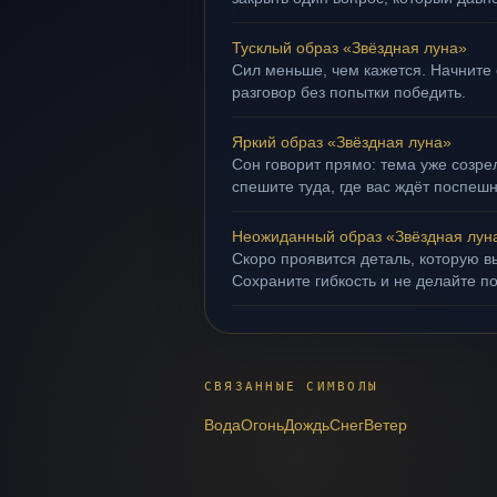
Тусклый образ «Звёздная луна»
Сил меньше, чем кажется. Начните 
разговор без попытки победить.
Яркий образ «Звёздная луна»
Сон говорит прямо: тема уже созрел
спешите туда, где вас ждёт поспеш
Неожиданный образ «Звёздная лун
Скоро проявится деталь, которую в
Сохраните гибкость и не делайте п
СВЯЗАННЫЕ СИМВОЛЫ
Вода
Огонь
Дождь
Снег
Ветер