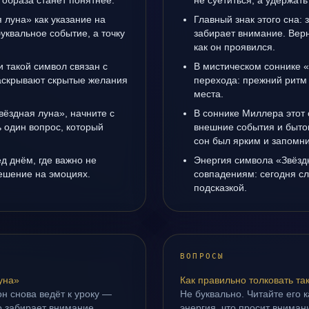
 образа станет понятнее.
не суетиться, а удержать
 луна» как указание на
Главный знак этого сна: 
уквальное событие, а точку
забирает внимание. Верн
как он проявился.
 такой символ связан с
В мистическом соннике «
раскрывают скрытые желания
перехода: прежний ритм 
места.
вёздная луна», начните с
В соннике Миллера этот 
ь один вопрос, который
внешние события и быто
сон был ярким и запомни
д днём, где важно не
Энергия символа «Звёзд
ешение на эмоциях.
совпадениям: сегодня с
подсказкой.
ВОПРОСЫ
уна»
Как правильно толковать та
н снова ведёт к уроку —
Не буквально. Читайте его к
о забирает внимание.
энергия, что просит внимани