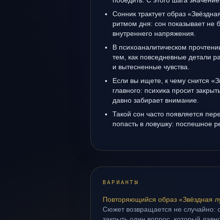
победить. С этого шага значение
Сонник трактует образ «Звёздная
ритмом дня: сон показывает не б
внутреннего напряжения.
В психоаналитическом прочтении
тем, как повседневные детали 
и вытесненные чувства.
Если вы ищете, к чему снится «З
главного: психика просит закрыт
давно забирает внимание.
Такой сон часто появляется пере
попасть в ловушку: поспешное р
ВАРИАНТЫ
Повторяющийся образ «Звёздная л
Сюжет возвращается не случайно: о
закрыть один вопрос, который давн