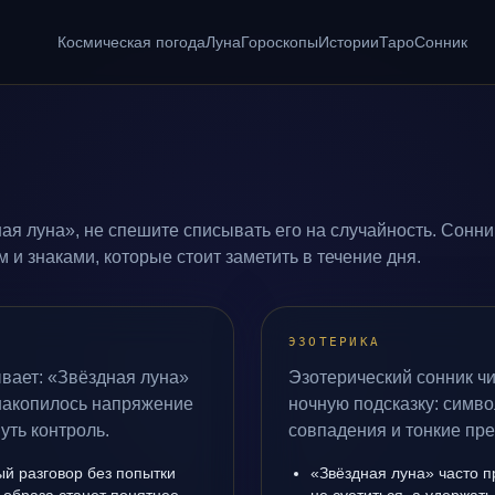
Космическая погода
Луна
Гороскопы
Истории
Таро
Сонник
ая луна», не спешите списывать его на случайность. Сонни
и знаками, которые стоит заметить в течение дня.
ЭЗОТЕРИКА
вает: «Звёздная луна»
Эзотерический сонник чи
 накопилось напряжение
ночную подсказку: симво
уть контроль.
совпадения и тонкие пр
ый разговор без попытки
«Звёздная луна» часто п