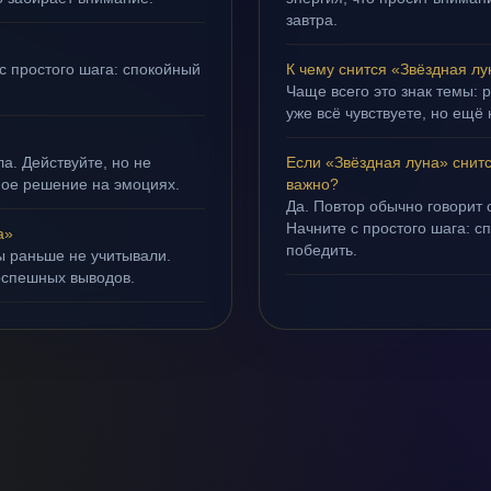
завтра.
с простого шага: спокойный
К чему снится «Звёздная л
Чаще всего это знак темы: 
уже всё чувствуете, но ещё 
а. Действуйте, но не
Если «Звёздная луна» снит
ное решение на эмоциях.
важно?
Да. Повтор обычно говорит
Начните с простого шага: с
а»
победить.
ы раньше не учитывали.
оспешных выводов.