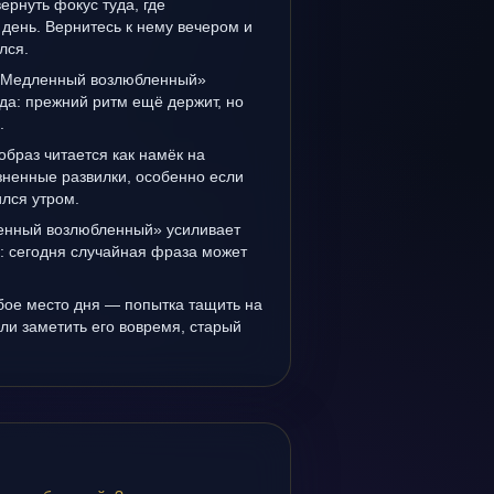
вернуть фокус туда, где
день. Вернитесь к нему вечером и
лся.
 «Медленный возлюбленный»
да: прежний ритм ещё держит, но
.
образ читается как намёк на
зненные развилки, особенно если
лся утром.
енный возлюбленный» усиливает
: сегодня случайная фраза может
бое место дня — попытка тащить на
ли заметить его вовремя, старый