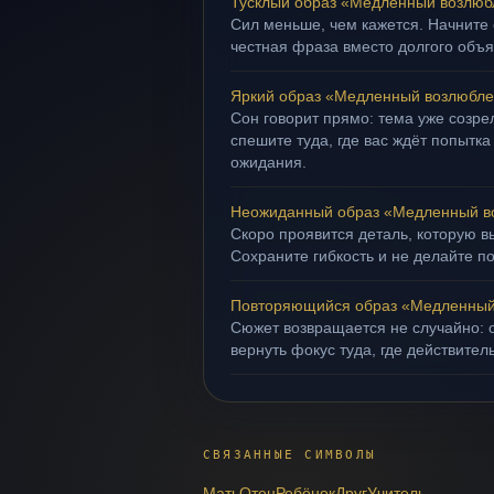
Тусклый образ «Медленный возлю
Сил меньше, чем кажется. Начните 
честная фраза вместо долгого объ
Яркий образ «Медленный возлюбл
Сон говорит прямо: тема уже созрел
спешите туда, где вас ждёт попытка
ожидания.
Неожиданный образ «Медленный в
Скоро проявится деталь, которую в
Сохраните гибкость и не делайте п
Повторяющийся образ «Медленный
Сюжет возвращается не случайно: о
вернуть фокус туда, где действител
СВЯЗАННЫЕ СИМВОЛЫ
Мать
Отец
Ребёнок
Друг
Учитель