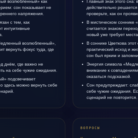
ный возлюбленный» как
Главный знак этого сна: 
рием: сон показывает не
действительно решается 
утреннего напряжения.
проверьте, как он прояви
язан с тем, как
В мистическом соннике
т интуитивные
считается знаком перехо
а.
новый уже требует места
«Медленный возлюбленный»,
В соннике Цветкова этот 
ит вернуть фокус туда, где
практический исход и жи
сон был ярким и запомни
д днём, где важно не
Энергия символа «Медл
ить на себе чужие ожидания.
внимание к совпадениям
оказаться подсказкой.
й» подсвечивает
о здесь можно вернуть себе
Сон предупреждает: сла
енарий.
себе чужие ожидания. Ес
сценарий не повторится.
ВОПРОСЫ