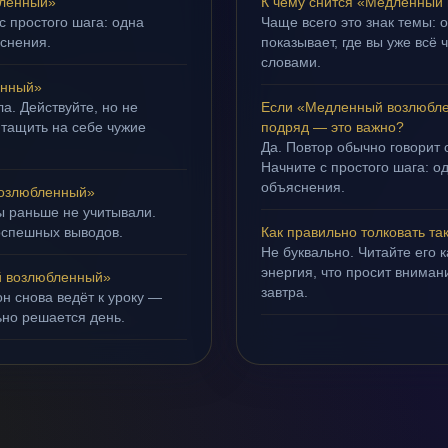
бленный»
К чему снится «Медленный
с простого шага: одна
Чаще всего это знак темы:
яснения.
показывает, где вы уже всё 
словами.
енный»
а. Действуйте, но не
Если «Медленный возлюбле
 тащить на себе чужие
подряд — это важно?
Да. Повтор обычно говорит
Начните с простого шага: о
объяснения.
озлюбленный»
ы раньше не учитывали.
оспешных выводов.
Как правильно толковать та
Не буквально. Читайте его к
энергия, что просит внимани
 возлюбленный»
завтра.
н снова ведёт к уроку —
ьно решается день.