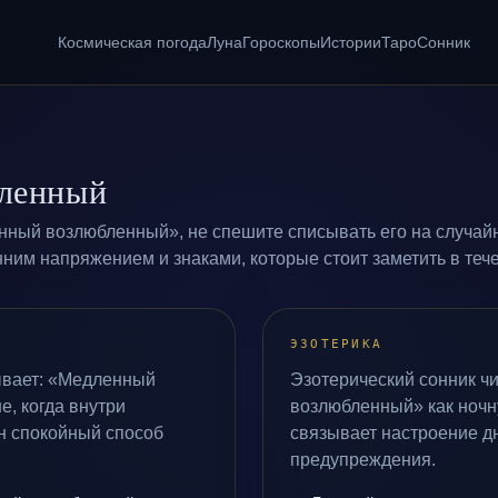
Космическая погода
Луна
Гороскопы
Истории
Таро
Сонник
ленный
ный возлюбленный», не спешите списывать его на случайн
ним напряжением и знаками, которые стоит заметить в тече
ЭЗОТЕРИКА
ывает: «Медленный
Эзотерический сонник ч
е, когда внутри
возлюбленный» как ночн
н спокойный способ
связывает настроение дн
предупреждения.