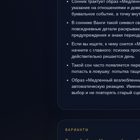
Сонник трактует образ «Медлен
указание на отношениями и дове
буквальное событие, а точку вн
В соннике Ванги такой символ св
повседневные детали раскрываю
предупреждения и знаки период
Если вы ищете, к чему снится 
начните с главного: психика прос
действительно решается день.
Такой сон часто появляется пере
попасть в ловушку: попытка тащ
Образ «Медленный возлюбленны
автоматическую реакцию. Именн
выбор и не повторять старый сц
ВАРИАНТЫ