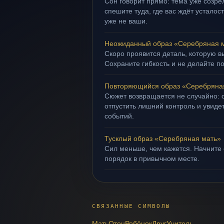
Сон говорит прямо: тема уже созрел
спешите туда, где вас ждёт усталос
уже не ваши.
Неожиданный образ «Серебряная 
Скоро проявится деталь, которую в
Сохраните гибкость и не делайте п
Повторяющийся образ «Серебряна
Сюжет возвращается не случайно: о
отпустить лишний контроль и увиде
событий.
Тусклый образ «Серебряная мать»
Сил меньше, чем кажется. Начните 
порядок в привычном месте.
СВЯЗАННЫЕ СИМВОЛЫ
Мать
Отец
Ребёнок
Друг
Учитель