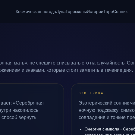
Космическая погода
Луна
Гороскопы
Истории
Таро
Сонник
яная мать», не спешите списывать его на случайность. Сон
жением и знаками, которые стоит заметить в течение дня.
ЭЗОТЕРИКА
ывает: «Серебряная
Эзотерический сонник ч
внутри накопилось
ночную подсказку: симво
 способ вернуть
совпадения и тонкие пр
Энергия символа «Сереб