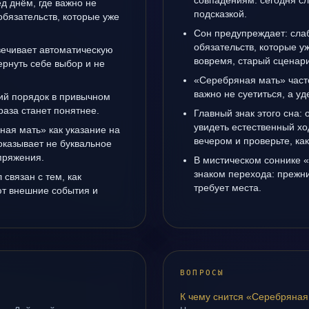
совпадениям: сегодня с
д днём, где важно не
подсказкой.
 обязательств, которые уже
Сон предупреждает: слаб
обязательств, которые у
ечивает автоматическую
вовремя, старый сценари
рнуть себе выбор и не
«Серебряная мать» част
важно не суетиться, а у
ий порядок в привычном
раза станет понятнее.
Главный знак этого сна: 
увидеть естественный хо
ная мать» как указание на
вечером и проверьте, ка
оказывает не буквальное
апряжения.
В мистическом соннике 
знаком перехода: прежни
связан с тем, как
требует места.
т внешние события и
ВОПРОСЫ
К чему снится «Серебряная