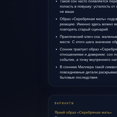
Такой сон часто появляется пере
попасть в ловушку: усталость от
не ваши.
Образ «Серебряная мать» подсв
реакцию. Именно здесь можно ве
повторять старый сценарий.
Практический ключ сна: маленьк
месте. С этого шага значение об
Сонник трактует образ «Серебря
отношениями и доверием: сон п
событие, а точку внутреннего н
В соннике Миллера такой символ 
повседневные детали раскрываю
бытовые последствия.
ВАРИАНТЫ
Яркий образ «Серебряная мать»