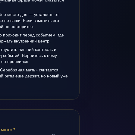
лучайная фраза может оказаться
ое место дня — усталость от
же не ваши. Если заметить его
й не повторится.
о приходит перед событием, где
держать внутренний центр.
отпустить лишний контроль и
д событий. Вернитесь к нему
к он проявился.
«Серебряная мать» считается
й ритм ещё держит, но новый уже
 мать»?