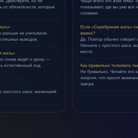
а. Действуйте, но не
Чаще всего это знак темы:
ть от обязательств, которые
показывает, где вы уже всё 
словами.
мать»
Если «Серебряная мать» сн
ы раньше не учитывали.
важно?
оспешных выводов.
Да. Повтор обычно говорит
Начните с простого шага: 
месте.
я мать»
н снова ведёт к уроку —
ть естественный ход
Как правильно толковать та
Не буквально. Читайте его к
энергия, что просит внимани
завтра.
с простого шага: маленький