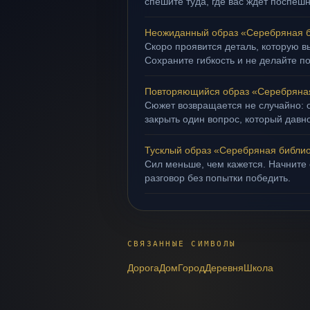
спешите туда, где вас ждёт поспеш
Неожиданный образ «Серебряная б
Скоро проявится деталь, которую в
Сохраните гибкость и не делайте п
Повторяющийся образ «Серебряна
Сюжет возвращается не случайно: о
закрыть один вопрос, который давн
Тусклый образ «Серебряная библи
Сил меньше, чем кажется. Начните 
разговор без попытки победить.
СВЯЗАННЫЕ СИМВОЛЫ
Дорога
Дом
Город
Деревня
Школа