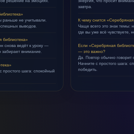
ное решение на эмоциях.
энергия, что просит внимани
завтра.
иблиотека»
ы раньше не учитывали.
К чему снится «Серебряная
оспешных выводов.
Чаще всего это знак темы: 
где вы уже всё чувствуете, 
я библиотека»
н снова ведёт к уроку —
Если «Серебряная библиоте
о забирает внимание.
— это важно?
Да. Повтор обычно говорит
Начните с простого шага: с
отека»
победить.
с простого шага: спокойный