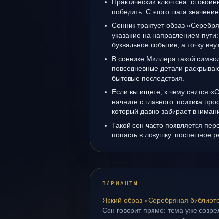
Практический ключ сна: спокойн
победить. С этого шага значение
Сонник трактует образ «Серебря
указание на направлением пути:
буквальное событие, а точку вн
В соннике Миллера такой символ 
повседневные детали раскрываю
бытовые последствия.
Если вы ищете, к чему снится «
начните с главного: психика про
который давно забирает вниман
Такой сон часто появляется пере
попасть в ловушку: поспешное р
ВАРИАНТЫ
Яркий образ «Серебряная библиот
Сон говорит прямо: тема уже созрел