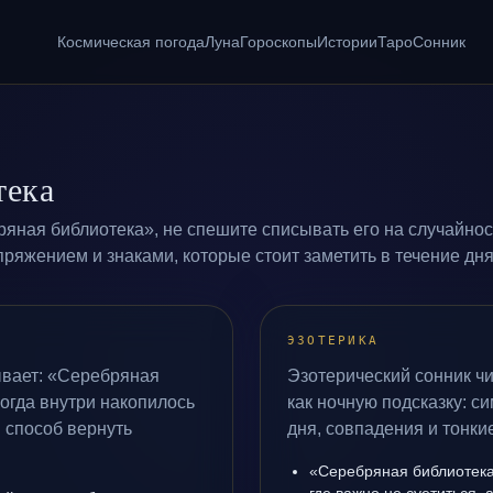
Космическая погода
Луна
Гороскопы
Истории
Таро
Сонник
тека
яная библиотека», не спешите списывать его на случайнос
ряжением и знаками, которые стоит заметить в течение дня
ЭЗОТЕРИКА
ывает: «Серебряная
Эзотерический сонник ч
когда внутри накопилось
как ночную подсказку: с
 способ вернуть
дня, совпадения и тонк
«Серебряная библиотека