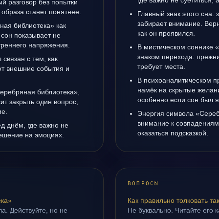
где важно не суетиться, 
ый разговор без попытки
 образа станет понятнее.
Главный знак этого сна: 
забирает внимание. Верн
ная библиотека» как
как он проявился.
 сон показывает не
утреннего напряжения.
В мистическом соннике 
знаком перехода: прежни
связан с тем, как
требует места.
т внешние события и
В психоаналитическом пр
намёк на скрытые желани
Серебряная библиотека»,
особенно если сон был я
сит закрыть один вопрос,
ие.
Энергия символа «Сереб
внимание к совпадениям
д днём, где важно не
оказаться подсказкой.
ешение на эмоциях.
ВОПРОСЫ
ека»
Как правильно толковать та
а. Действуйте, но не
Не буквально. Читайте его к