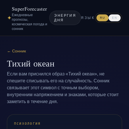
SuperForecaster
Ежедневные
ЭНЕРГИЯ
✦
ЯЗЫК
RU
EN
прогнозы,
ДНЯ
космическая погода и
сонник
←
Сонник
Тихий океан
Если вам приснился образ «Тихий океан», не
спешите списывать его на случайность. Сонник
связывает этот символ с точным выбором,
внутренним напряжением и знаками, которые стоит
заметить в течение дня.
ПСИХОЛОГИЯ