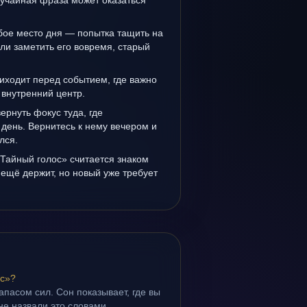
лучайная фраза может оказаться
бое место дня — попытка тащить на
ли заметить его вовремя, старый
иходит перед событием, где важно
 внутренний центр.
вернуть фокус туда, где
день. Вернитесь к нему вечером и
лся.
Тайный голос» считается знаком
ещё держит, но новый уже требует
ос»?
апасом сил. Сон показывает, где вы
не назвали это словами.