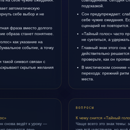
ить на себе чужие ожидания.
совпадениям: сегодня с
подсказкой.
вает автоматическую
рнуть себе выбор и не
Сон предупреждает: сла
себе чужие ожидания. Ес
сценарий не повторится.
стная фраза вместо долгого
ние образа станет понятнее.
«Тайный голос» часто пр
не суетиться, а удержать
олос» как указание на
буквальное событие, а точку
Главный знак этого сна: 
действительно решается 
проверьте, как он прояви
 такой символ связан с
раскрывают скрытые желания
В мистическом соннике «
перехода: прежний ритм 
места.
ВОПРОСЫ
ос»
К чему снится «Тайный гол
н снова ведёт к уроку —
Чаще всего это знак темы: з
ьно решается день.
уже всё чувствуете, но ещё 