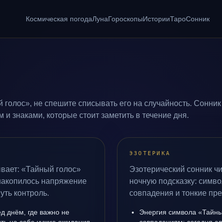
Космическая погода
Луна
Гороскопы
Истории
Таро
Сонник
 голос», не спешите списывать его на случайность. Сонник
и знаками, которые стоит заметить в течение дня.
ЭЗОТЕРИКА
вает: «Тайный голос»
Эзотерический сонник чи
 накопилось напряжение
ночную подсказку: симво
уть контроль.
совпадения и тонкие пр
д днём, где важно не
Энергия символа «Тайны