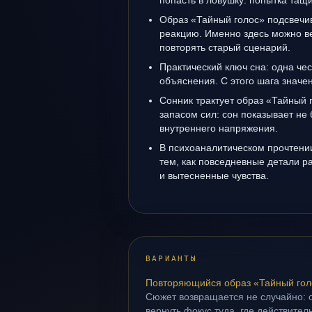
попасть в ловушку: попытка тащ
Образ «Тайный голос» подсвечи
реакцию. Именно здесь можно ве
повторять старый сценарий.
Практический ключ сна: одна че
объяснения. С этого шага значе
Сонник трактует образ «Тайный г
запасом сил: сон показывает не 
внутреннего напряжения.
В психоаналитическом прочтении
тем, как повседневные детали 
и вытесненные чувства.
ВАРИАНТЫ
Повторяющийся образ «Тайный гол
Сюжет возвращается не случайно: о
вернуть фокус туда, где действител