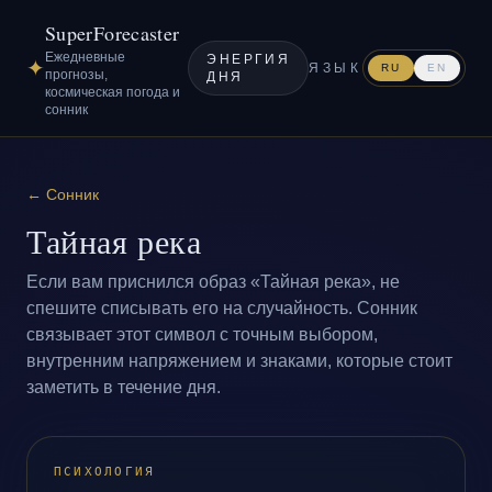
SuperForecaster
Ежедневные
ЭНЕРГИЯ
✦
ЯЗЫК
RU
EN
прогнозы,
ДНЯ
космическая погода и
сонник
←
Сонник
Тайная река
Если вам приснился образ «Тайная река», не
спешите списывать его на случайность. Сонник
связывает этот символ с точным выбором,
внутренним напряжением и знаками, которые стоит
заметить в течение дня.
ПСИХОЛОГИЯ