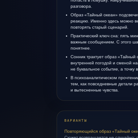
попасть в ловушку: накручивани
разговора.
Образ «Тайный океан» подсвечи
реакцию. Именно здесь можно ве
повторять старый сценарий.
Практический ключ сна: пять м
важным сообщением. С этого ша
понятнее.
Сонник трактует образ «Тайный 
внутренней погодой и сменой на
не буквальное событие, а точку
В психоаналитическом прочтении
тем, как повседневные детали 
и вытесненные чувства.
ВАРИАНТЫ
Повторяющийся образ «Тайный ок
Сюжет возвращается не случайно: о