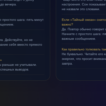
 до вечера.
настроения. Сон показывает,
не назвали это словами.
с простого шага: пять минут
Если «Тайный океан» снитс
бщением.
важно?
Да. Повтор обычно говорит
Начните с простого шага: 
важным сообщением.
а. Действуйте, но не
ивание себя вместо прямого
Как правильно толковать та
Не буквально. Читайте его к
энергия, что просит внимани
н»
завтра.
ы раньше не учитывали.
оспешных выводов.