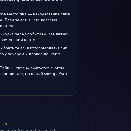
лучайная фраза может оказаться
бое место дня — накручивание себя
а. Если заметить его вовремя,
орится.
иходит перед событием, где важно
 внутренний центр.
выбрать темп, в котором хватит сил
ему вечером и проверьте, как он
«Тайный океан» считается знаком
ещё держит, но новый уже требует
ан»?
внутренней погодой и сменой