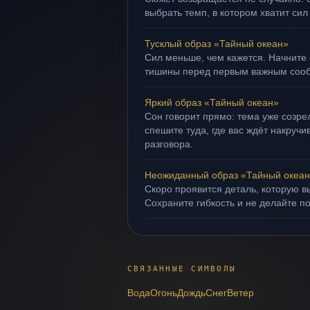
выбрать темп, в котором хватит сил
Тусклый образ «Тайный океан»
Сил меньше, чем кажется. Начните 
тишины перед первым важным соо
Яркий образ «Тайный океан»
Сон говорит прямо: тема уже созрел
спешите туда, где вас ждёт накруч
разговора.
Неожиданный образ «Тайный океа
Скоро проявится деталь, которую в
Сохраните гибкость и не делайте п
СВЯЗАННЫЕ СИМВОЛЫ
Вода
Огонь
Дождь
Снег
Ветер