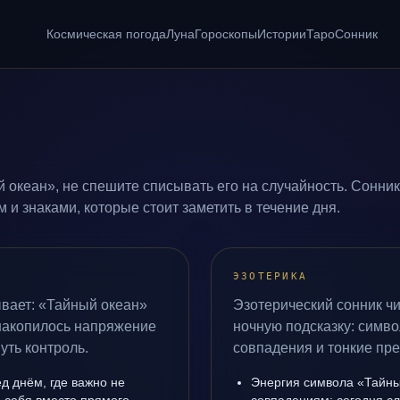
Космическая погода
Луна
Гороскопы
Истории
Таро
Сонник
 океан», не спешите списывать его на случайность. Сонник
и знаками, которые стоит заметить в течение дня.
ЭЗОТЕРИКА
ывает: «Тайный океан»
Эзотерический сонник чи
 накопилось напряжение
ночную подсказку: симво
уть контроль.
совпадения и тонкие пр
д днём, где важно не
Энергия символа «Тайны