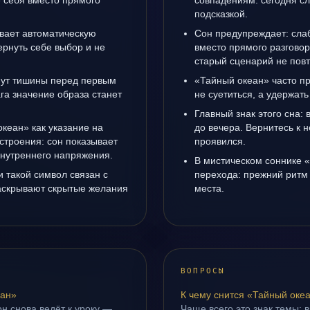
е себя вместо прямого
совпадениям: сегодня с
подсказкой.
вает автоматическую
Сон предупреждает: сла
рнуть себе выбор и не
вместо прямого разговор
старый сценарий не повт
инут тишины перед первым
«Тайный океан» часто пр
га значение образа станет
не суетиться, а удержать
Главный знак этого сна: 
океан» как указание на
до вечера. Вернитесь к н
строения: сон показывает
проявился.
 внутреннего напряжения.
В мистическом соннике 
 такой символ связан с
перехода: прежний ритм 
раскрывают скрытые желания
места.
ВОПРОСЫ
еан»
К чему снится «Тайный оке
н снова ведёт к уроку —
Чаще всего это знак темы: 