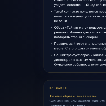
главного: психика просит отпуст
увидеть естественный ход событ
Такой сон часто появляется пере
попасть в ловушку: усталость от
не ваши.
Образ «Тайная мать» подсвечив
реакцию. Именно здесь можно ве
повторять старый сценарий.
Практический ключ сна: маленьк
месте. С этого шага значение об
Сонник трактует образ «Тайная м
дистанцией с важным человеком:
буквальное событие, а точку вн
ВАРИАНТЫ
Тусклый образ «Тайная мать»
Сил меньше, чем кажется. Начните 
порядок в привычном месте.