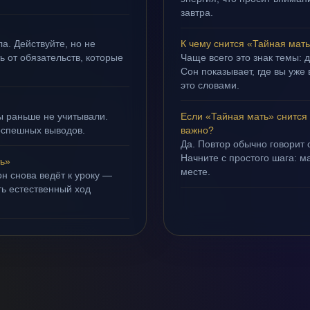
завтра.
а. Действуйте, но не
К чему снится «Тайная мат
ть от обязательств, которые
Чаще всего это знак темы: 
Сон показывает, где вы уже 
это словами.
ы раньше не учитывали.
Если «Тайная мать» снится
оспешных выводов.
важно?
Да. Повтор обычно говорит
Начните с простого шага: 
ь»
месте.
н снова ведёт к уроку —
ть естественный ход