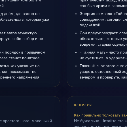
ить лишний контроль и
практический исход и жи
ий.
сон был ярким и запомни
д днём, где важно не
Энергия символа «Тайна
 обязательств, которые уже
совпадениям: сегодня с
подсказкой.
ает автоматическую
Сон предупреждает: слаб
рнуть себе выбор и не
обязательств, которые у
вовремя, старый сценари
ий порядок в привычном
«Тайная мать» часто при
раза станет понятнее.
не суетиться, а удержать
ать» как указание на
Главный знак этого сна: 
 сон показывает не
увидеть естественный хо
утреннего напряжения.
вечером и проверьте, ка
ВОПРОСЫ
Как правильно толковать та
с простого шага: маленький
Не буквально. Читайте его к
энергия, что просит внимани