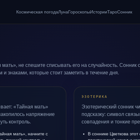
Космическая погода
Луна
Гороскопы
Истории
Таро
Сонник
 мать», не спешите списывать его на случайность. Сонник 
и знаками, которые стоит заметить в течение дня.
ЭЗОТЕРИКА
вает: «Тайная мать»
Эзотерический сонник чи
 накопилось напряжение
подсказку: символ связы
уть контроль.
совпадения и тонкие пр
айная мать», начните с
В соннике Цветкова этот 