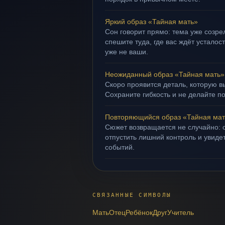
Яркий образ «Тайная мать»
Сон говорит прямо: тема уже созрел
спешите туда, где вас ждёт усталос
уже не ваши.
Неожиданный образ «Тайная мать»
Скоро проявится деталь, которую в
Сохраните гибкость и не делайте п
Повторяющийся образ «Тайная мат
Сюжет возвращается не случайно: о
отпустить лишний контроль и увиде
событий.
СВЯЗАННЫЕ СИМВОЛЫ
Мать
Отец
Ребёнок
Друг
Учитель