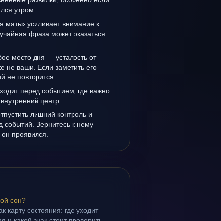
зненные развилки, особенно если
лся утром.
я мать» усиливает внимание к
лучайная фраза может оказаться
ое место дня — усталость от
же не ваши. Если заметить его
й не повторится.
ходит перед событием, где важно
 внутренний центр.
отпустить лишний контроль и
д событий. Вернитесь к нему
к он проявился.
кой сон?
ак карту состояния: где уходит
я и какой знак стоит проверить