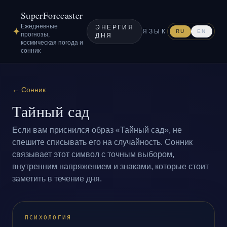
SuperForecaster
Ежедневные
ЭНЕРГИЯ
✦
ЯЗЫК
RU
EN
прогнозы,
ДНЯ
космическая погода и
сонник
←
Сонник
Тайный сад
Если вам приснился образ «Тайный сад», не
спешите списывать его на случайность. Сонник
связывает этот символ с точным выбором,
внутренним напряжением и знаками, которые стоит
заметить в течение дня.
ПСИХОЛОГИЯ