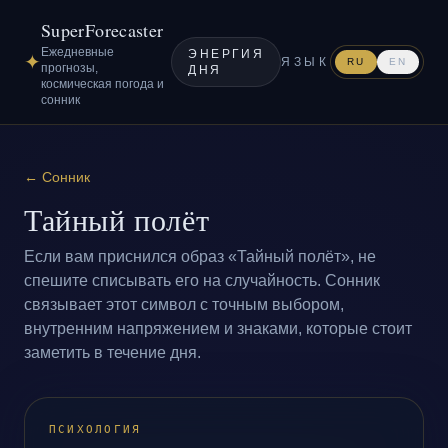
SuperForecaster
Ежедневные
ЭНЕРГИЯ
✦
ЯЗЫК
RU
EN
прогнозы,
ДНЯ
космическая погода и
сонник
←
Сонник
Тайный полёт
Если вам приснился образ «Тайный полёт», не
спешите списывать его на случайность. Сонник
связывает этот символ с точным выбором,
внутренним напряжением и знаками, которые стоит
заметить в течение дня.
ПСИХОЛОГИЯ