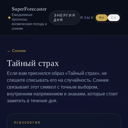
SuperForecaster
Ежедневные
ЭНЕРГИЯ
✦
ЯЗЫК
RU
EN
прогнозы,
ДНЯ
космическая погода и
сонник
←
Сонник
Тайный страх
Если вам приснился образ «Тайный страх», не
спешите списывать его на случайность. Сонник
связывает этот символ с точным выбором,
внутренним напряжением и знаками, которые стоит
заметить в течение дня.
ПСИХОЛОГИЯ